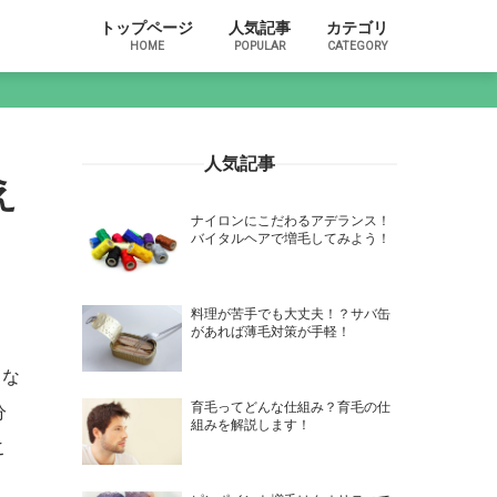
トップページ
人気記事
カテゴリ
HOME
POPULAR
CATEGORY
人気記事
え
ナイロンにこだわるアデランス！
バイタルヘアで増毛してみよう！
料理が苦手でも大丈夫！？サバ缶
があれば薄毛対策が手軽！
くな
育毛ってどんな仕組み？育毛の仕
分
組みを解説します！
こ