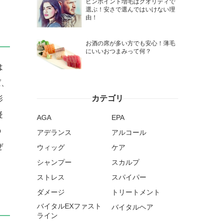
ピンポイント増毛はクオリティで
選ぶ！安さで選んではいけない理
由！
お酒の席が多い方でも安心！薄毛
にいいおつまみって何？
は
ば、
カテゴリ
影
疑
AGA
EPA
の
アデランス
アルコール
ぜ
ウィッグ
ケア
シャンプー
スカルプ
ストレス
スパイパー
ダメージ
トリートメント
バイタルEXファスト
バイタルヘア
ライン