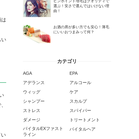
ピンポイント増毛はクオリティで
選ぶ！安さで選んではいけない理
由！
類は
お酒の席が多い方でも安心！薄毛
にいいおつまみって何？
もい
カテゴリ
AGA
EPA
アデランス
アルコール
ウィッグ
ケア
い
シャンプー
スカルプ
で、
ストレス
スパイパー
ダメージ
トリートメント
バイタルEXファスト
バイタルヘア
ライン
てい