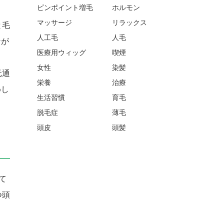
ピンポイント増毛
ホルモン
マッサージ
リラックス
と毛
人工毛
人毛
なが
医療用ウィッグ
喫煙
女性
染髪
元通
栄養
治療
めし
生活習慣
育毛
脱毛症
薄毛
頭皮
頭髪
て
つ頭