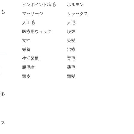
ピンポイント増毛
ホルモン
ても
マッサージ
リラックス
人工毛
人毛
医療用ウィッグ
喫煙
女性
染髪
栄養
治療
生活習慣
育毛
た
脱毛症
薄毛
な
頭皮
頭髪
過多
ラス