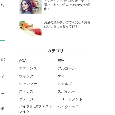
ピンポイント増毛はクオリティで
にお
選ぶ！安さで選んではいけない理
由！
お酒の席が多い方でも安心！薄毛
にいいおつまみって何？
カテゴリ
その
AGA
EPA
アデランス
アルコール
しょ
ウィッグ
ケア
シャンプー
スカルプ
ストレス
スパイパー
るこ
ダメージ
トリートメント
バイタルEXファスト
バイタルヘア
決ま
ライン