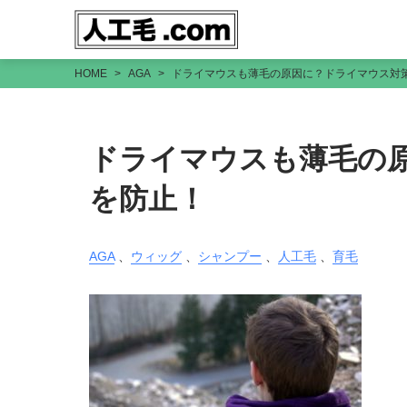
HOME
AGA
ドライマウスも薄毛の原因に？ドライマウス対
ドライマウスも薄毛の
を防止！
AGA
、
ウィッグ
、
シャンプー
、
人工毛
、
育毛