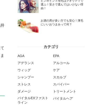
ピンポイント増毛はクオリティで
選ぶ！安さで選んではいけない理
由！
お酒の席が多い方でも安心！薄毛
にいいおつまみって何？
気持
カテゴリ
れて
きま
AGA
EPA
アデランス
アルコール
ウィッグ
ケア
シャンプー
スカルプ
ストレス
スパイパー
ダメージ
トリートメント
バイタルEXファスト
バイタルヘア
ライン