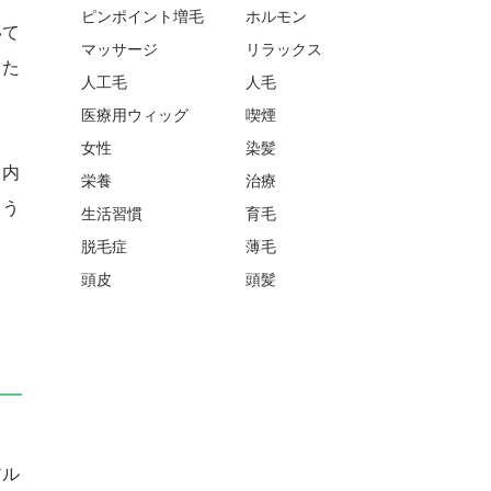
ピンポイント増毛
ホルモン
いて
マッサージ
リラックス
った
人工毛
人毛
医療用ウィッグ
喫煙
女性
染髪
口内
栄養
治療
ょう
生活習慣
育毛
脱毛症
薄毛
頭皮
頭髪
アル